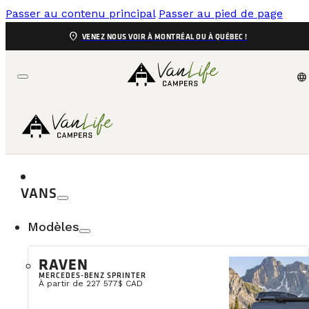
Passer au contenu principal
Passer au pied de page
location_on
VENEZ NOUS VOIR À MONTRÉAL OU À QUÉBEC !
language
VANS
Modèles
Quels so
RAVEN
MERCEDES-BENZ SPRINTER
Ding dong, la course aux cadeaux de Noël a débuté !
À partir de 227 577$ CAD