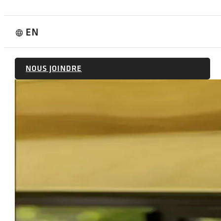
EN
language
NOUS JOINDRE