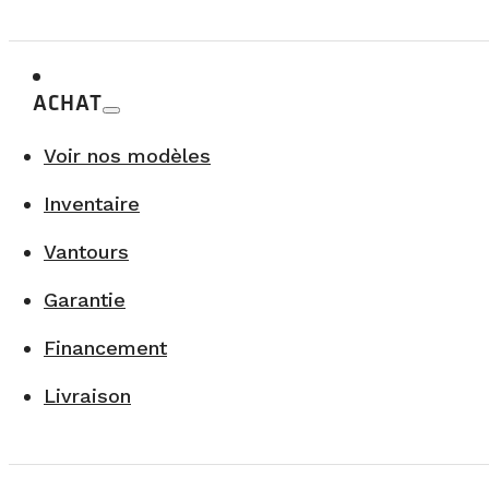
ACHAT
Voir nos modèles
Inventaire
La casquette VanLife Campers
30,00$
Vantours
L’accessoire parfait pour compléter le look vanlife.
Garantie
Offrir la casquette
Financement
Livraison