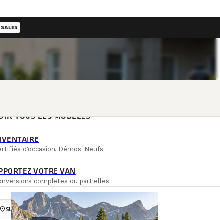
RSALES
OIR TOUS LES MODÈLES
NVENTAIRE
rtifiés d'occasion, Démos, Neufs
PPORTEZ VOTRE VAN
onversions complètes ou partielles
ocation_on
SUCCURSALES