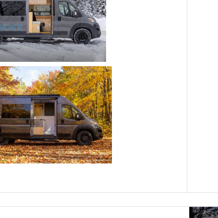
 annonces concernant VanLife Campers
e
politique de confidentialité
.