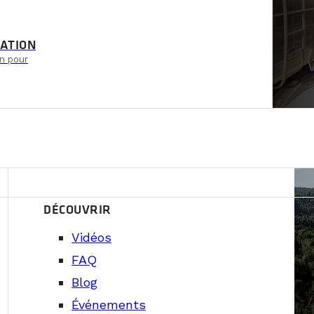
ATION
n pour
DÉCOUVRIR
Vidéos
FAQ
Blog
ente
Événements