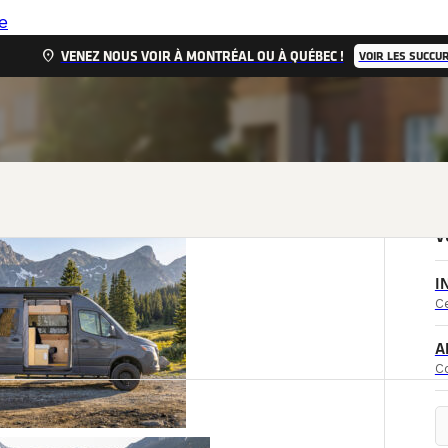
e
location_on
VENEZ NOUS VOIR À MONTRÉAL OU À QUÉBEC !
VOIR LES SUCCU
V
I
Ce
MENT
A
C
l