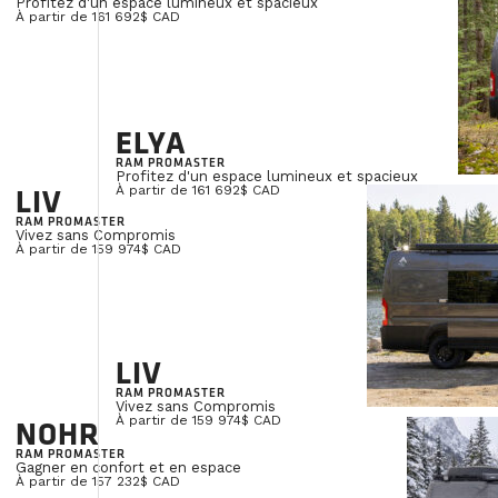
Profitez d'un espace lumineux et spacieux
À partir de 161 692$ CAD
Chez VanLife Campers, nous collaborons av
différentes solutions de financeme
Vous souhaitez connaître vos possibilité
ci-dessous et un spécialiste financier c
ELYA
délais pour discuter de votre projet et ef
RAM PROMASTER
Profitez d'un espace lumineux et spacieux
engag
LIV
À partir de 161 692$ CAD
RAM PROMASTER
Vivez sans Compromis
À partir de 159 974$ CAD
PRÉNOM
*
COURRIEL
*
LIV
RAM PROMASTER
Vivez sans Compromis
NOHR
À partir de 159 974$ CAD
RAM PROMASTER
PAYS
*
Gagner en confort et en espace
À partir de 157 232$ CAD
Canada