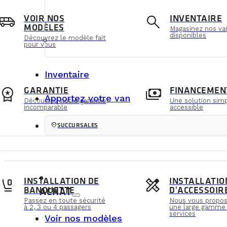
irport_shuttle
search
VOIR NOS
INVENTAIRE
MODÈLES
Magasinez nos va
disponibles
Découvrez le modèle fait
pour vous
LE BLOG VANLIFE
Inventaire
orkspace_premium
payments
GARANTIE
FINANCEMEN
Apportez votre van
Actualités et astuces sur la vanlife, idées
Découvrez notre garantie
Une solution simp
incomparable
accessible
location_on
SUCCURSALES
flight_class
design_services
INSTALLATION DE
INSTALLATIO
BANQUETTE
D'ACCESSOIR
ACHAT
Passez en toute sécurité
Nous vous propo
à 2, 3 ou 4 passagers
une large gamme
services
Voir nos modèles