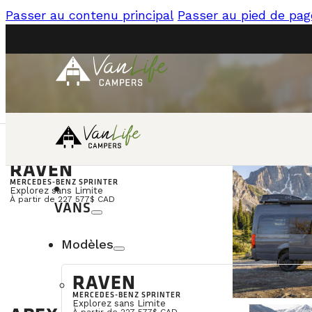
Passer au contenu principal
Passer au pied de pag
RAVEN
language
CONTACT
EN
MERCEDES-BENZ SPRINTER
Explorez sans Limite
À partir de 227 577$ CAD
VANS
FINANCE
Modèles
RAVEN
MERCEDES-BENZ SPRINTER
Explorez sans Limite