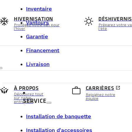
Inventaire
ac_unit
sunny
HIVERNISATION
DÉSHIVERNIS
Vantours
Protégez votre van pour
Préparez votre va
l'hiver
l'été
Garantie
Financement
Livraison
crowdsource
work_outline
À PROPOS
CARRIÈRES
open_in_new
GUIDE D'ACHAT & TECHNIQUE
Découvrez tout
Rejoignez notre
sur notre
équipe
SERVICE
entreprise
7 JUILLET 2026
Installation de banquette
Pourquoi les véhicules VanLife
Campers conservent-ils une excell
valeur de revente?
Installation d'accessoires