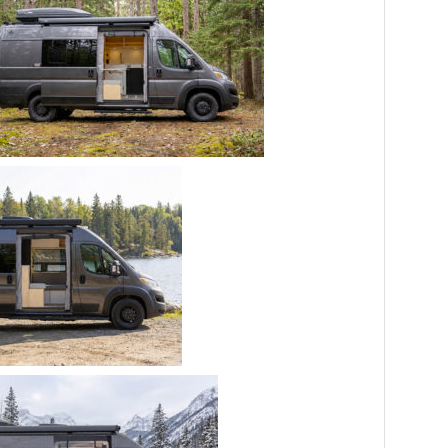
ec des partenaires spécialisés pour offrir
nt pouvant s’étendre jusqu’à 20 ans.
s de financement? Remplissez le formulaire
ommuniquera avec vous dans les plus brefs
fectuer une préqualification bancaire, sans
ement.
NOM
*
NUMÉRO DE TÉLÉPHONE
*
PROVINCE
*
Québec