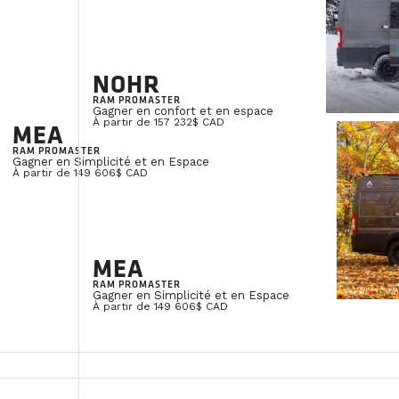
NOHR
RAM PROMASTER
Gagner en confort et en espace
À partir de 157 232$ CAD
MEA
RAM PROMASTER
Gagner en Simplicité et en Espace
Accueil /
Blog
/
Guide d'achat & Technique
/
Article
À partir de 149 606$ CAD
hourglass_empty
4 MINUTES
Pourquoi choisir une toilette à casse
MEA
Lorsque vient le moment de choisir un van 
RAM PROMASTER
Gagner en Simplicité et en Espace
À partir de 149 606$ CAD
réservoir d'eau noire ?
Chez VanLife Campers, nous avons fait le c
solution qui offre davantage de liberté, de
quotidienne.