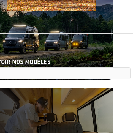
hiver, il peut geler, même avec certaines protection
donc protégée du froid et fonctionne en toute saiso
e toilette ou un endroit autorisé. Inutile de faire un
VOIR NOS MODÈLES
ords, rinçage du système et nettoyage périodique.