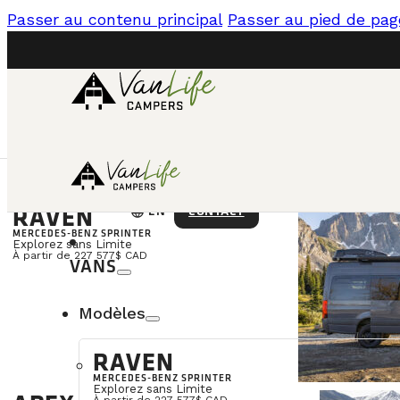
Passer au contenu principal
Passer au pied de pag
RAVEN
language
CONTACT
EN
MERCEDES-BENZ SPRINTER
Dernière mise à jour : 7 juillet 2026
|
Explorez sans Limite
GUIDE D'AC
À partir de 227 577$ CAD
VANS
Modèles
T
RAVEN
que
MERCEDES-BENZ SPRINTER
Explorez sans Limite