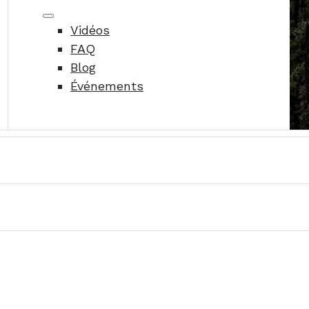
Vidéos
FAQ
Blog
Événements
déchets pendant plusieurs jours voire semaines, ce
p plus fréquemment et demeure étanche. Résultat : l
, une toilette à cassette moderne offre le même co