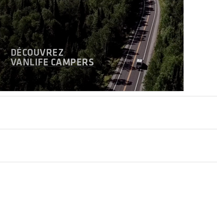
DÉCOUVREZ
VANLIFE CAMPERS
 qui favorise les mauvaises odeurs malgré les trait
'intérieur du van reste agréable, même après plusi
nfort qu'une toilette conventionnelle :