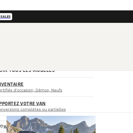
RSALES
OIR TOUS LES MODÈLES
NVENTAIRE
rtifiés d'occasion, Démos, Neufs
PPORTEZ VOTRE VAN
rvoir d’eau noire :
onversions complètes ou partielles
 pour un van aménagé
ocation_on
SUCCURSALES