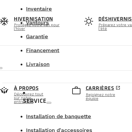
la vidange prend seulement quelques
Inventaire
aucun long tuyau n'est nécessaire;
ac_unit
sunny
HIVERNISATION
DÉSHIVERNIS
l'entretien est beaucoup plus simple.
Vantours
Protégez votre van pour
Préparez votre va
l'hiver
l'été
Garantie
Financement
Livraison
crowdsource
work_outline
À PROPOS
CARRIÈRES
open_in_new
Découvrez tout
Rejoignez notre
sur notre
équipe
SERVICE
entreprise
Installation de banquette
Installation d'accessoires