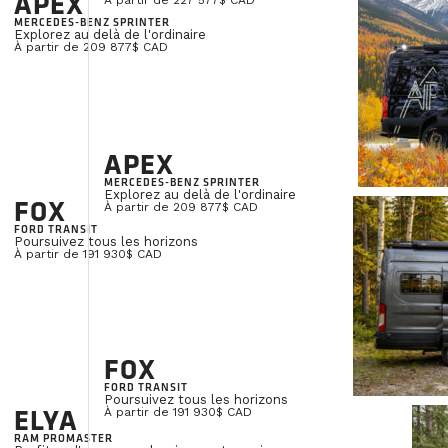
APEX
À partir de 227 577$ CAD
MERCEDES-BENZ SPRINTER
Explorez au delà de l'ordinaire
À partir de 209 877$ CAD
Toilett
APEX
MERCEDES-BENZ SPRINTER
Explorez au delà de l'ordinaire
FOX
À partir de 209 877$ CAD
Roger Fontaine
FORD TRANSIT
Poursuivez tous les horizons
Directeur Service
À partir de 191 930$ CAD
FOX
FORD TRANSIT
Poursuivez tous les horizons
ELYA
À partir de 191 930$ CAD
RAM PROMASTER