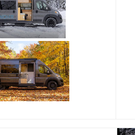
tte ?
aménagé ou un VR Classe B, une question revient sou
hoix d'installer une
toilette à cassette
avec chasse 
 simplicité et qui est parfaitement adaptée à une ut