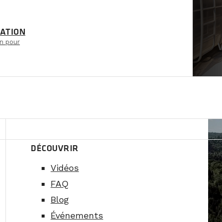
 minutes;
ATION
n pour
DÉCOUVRIR
Vidéos
FAQ
Blog
Événements