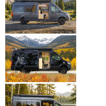
 ?
s avantages de chaque solution et découvrez
orisé Classe B isolé 4 saisons.