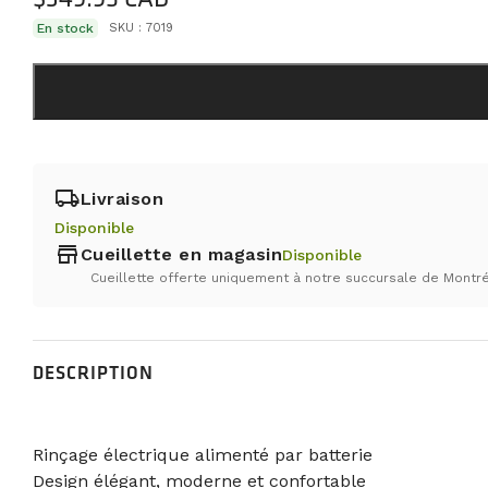
En stock
SKU :
7019
local_shipping
Livraison
Disponible
store
Cueillette en magasin
Disponible
Cueillette offerte uniquement à notre succursale de Montré
DESCRIPTION
Rinçage électrique alimenté par batterie
Design élégant, moderne et confortable