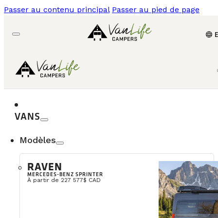
Passer au contenu principal
Passer au pied de page
language
VANS
Modèles
RAVEN
MERCEDES-BENZ SPRINTER
À partir de 227 577$ CAD