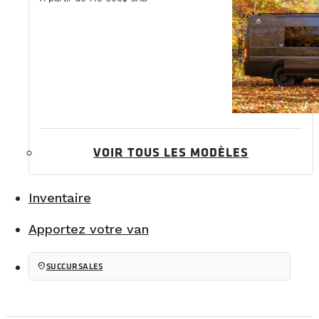
VOIR TOUS LES MODÈLES
Inventaire
Apportez votre van
location_on
SUCCURSALES