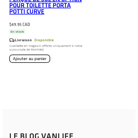
POUR TOILETTE PORTA
POTTI CURVE
$
49.95
En stock
local_shipping
Livraison
Disponible
Cueillette en magasin offerte uniquement à notre
succursale de Montréal
Ajouter au panier
LE BLOG VANLIFE