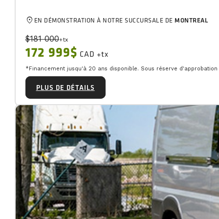
location_on
EN DÉMONSTRATION À NOTRE SUCCURSALE DE
MONTREAL
$181 000
+tx
172 999$
CAD +tx
*Financement jusqu'à 20 ans disponible. Sous réserve d'approbation d
PLUS DE DÉTAILS