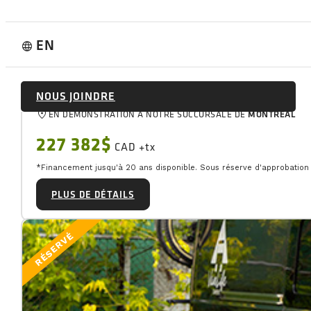
Couleur:
Gris
Année de conversion:
2026
EN
language
Kilométrage:
0 km
Passagers:
2
(ajustable selon le modèle)
Disponible en automne 2026
NOUS JOINDRE
location_on
EN DÉMONSTRATION À NOTRE SUCCURSALE DE
MONTREAL
227 382$
CAD +tx
*Financement jusqu'à 20 ans disponible. Sous réserve d'approbation d
PLUS DE DÉTAILS
RÉSERVÉ