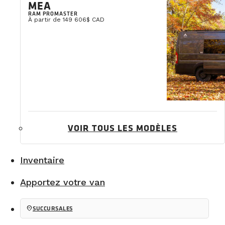
MEA
*Financement jusqu'à 20 ans disponible. Sous réserve d'approbation d
RAM PROMASTER
À partir de 149 606$ CAD
PLUS DE DÉTAILS
VENDU
VOIR TOUS LES MODÈLES
Inventaire
Apportez votre van
#F0446
location_on
SUCCURSALES
APEX