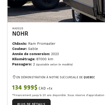
#A0020
NOHR
Châssis:
Ram Promaster
Couleur:
Sable
Année de conversion:
2023
Kilométrage:
87000 km
Passagers:
2
(ajustable selon le modèle)
location_on
EN DÉMONSTRATION À NOTRE SUCCURSALE DE
QUEBEC
134 999$
CAD +tx
*Financement jusqu'à 20 ans disponible. Sous réserve d'approbation d
PLUS DE DÉTAILS