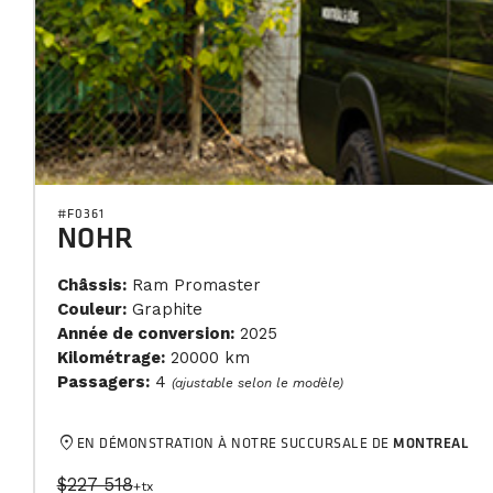
#F0361
NOHR
Châssis:
Ram Promaster
Couleur:
Graphite
Année de conversion:
2025
Kilométrage:
20000 km
Passagers:
4
(ajustable selon le modèle)
location_on
EN DÉMONSTRATION À NOTRE SUCCURSALE DE
MONTREAL
$227 518
+tx