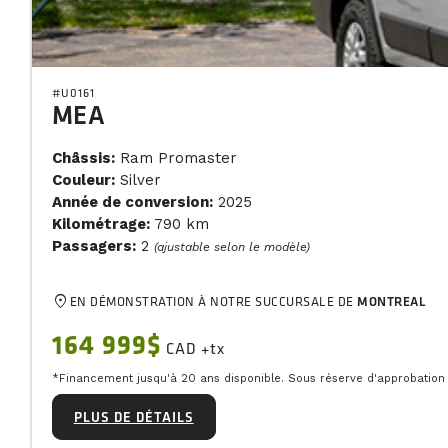
#U0161
MEA
Châssis:
Ram Promaster
Couleur:
Silver
Année de conversion:
2025
Kilométrage:
790 km
Passagers:
2
(ajustable selon le modèle)
location_on
EN DÉMONSTRATION À NOTRE SUCCURSALE DE
MONTREAL
164 999$
CAD +tx
*Financement jusqu'à 20 ans disponible. Sous réserve d'approbation d
PLUS DE DÉTAILS