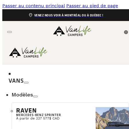
Passer au contenu principal
Passer au pied de page
location_on
VENEZ NOUS VOIR À MONTRÉAL OU À QUÉBEC !
language
VR CLASSE B À VENDRE
INVENTAIRE
VANS
Trouvez le van aménagé 4 saisons idéal qui correspond
Usagé, démo ou neuf.
Modèles
arrow_right_alt
Financement jusqu'à 20 ans disponible
RAVEN
page_info
Filtrer / Trier
MERCEDES-BENZ SPRINTER
À partir de 227 577$ CAD
12
véhicules