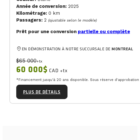
Année de conversion:
2025
Kilométrage:
0 km
Passagers:
2
(ajustable selon le modèle)
Prêt pour une conversion
partielle ou complète
location_on
EN DÉMONSTRATION À NOTRE SUCCURSALE DE
MONTREAL
$65 000
+tx
60 000$
CAD +tx
*Financement jusqu'à 20 ans disponible. Sous réserve d'approbation d
PLUS DE DÉTAILS