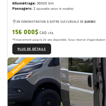
Kilométrage:
36000 km
Passagers:
2
(ajustable selon le modèle)
location_on
EN DÉMONSTRATION À NOTRE SUCCURSALE DE
QUEBEC
156 000$
CAD +tx
*Financement jusqu'à 20 ans disponible. Sous réserve d'approbation d
PLUS DE DÉTAILS
RÉSERVÉ