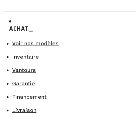
Châssis:
Mercedes-Benz Sprinter
Couleur:
Gris
Année de conversion:
2026
ACHAT
Kilométrage:
0 km
Passagers:
2
(ajustable selon le modèle)
Voir nos modèles
259 365$
CAD +tx
Inventaire
*Financement jusqu'à 20 ans disponible. Sous réserve d'approbation d
Vantours
PLUS DE DÉTAILS
Garantie
Financement
Livraison