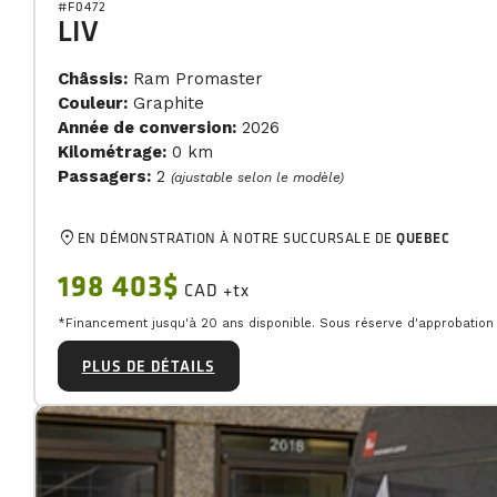
#F0472
LIV
Châssis:
Ram Promaster
Couleur:
Graphite
Année de conversion:
2026
Kilométrage:
0 km
Passagers:
2
(ajustable selon le modèle)
location_on
EN DÉMONSTRATION À NOTRE SUCCURSALE DE
QUEBEC
198 403$
CAD +tx
*Financement jusqu'à 20 ans disponible. Sous réserve d'approbation d
PLUS DE DÉTAILS