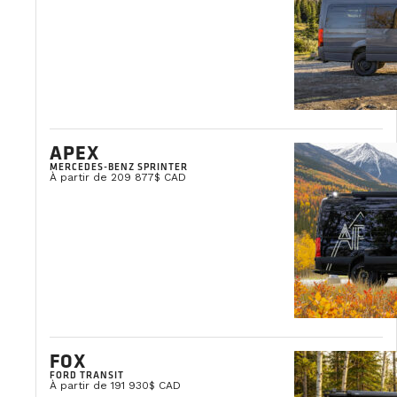
bolt
VAN EN VEDETTE
APEX
MERCEDES-BENZ SPRINTER
À partir de 209 877$ CAD
#A0023
ELYA
FOX
Châssis:
Ram Promaster
FORD TRANSIT
Couleur:
Silver
À partir de 191 930$ CAD