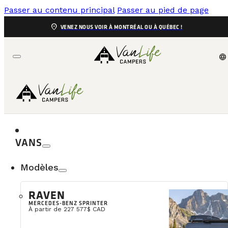
Passer au contenu principal
Passer au pied de page
location_on
VENEZ NOUS VOIR À MONTRÉAL OU À QUÉBEC !
language
VANS
Modèles
Découvr
RAVEN
MERCEDES-BENZ SPRINTER
Voici un itinérai
À partir de 227 577$ CAD