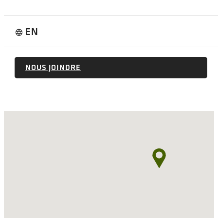
EN
language
S'ABONNER
NOUS JOINDRE