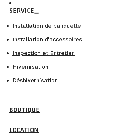
Oui, absolument. Les vans VanLife Campers sont isolée
SERVICE
autonomes.
Installation de banquette
Peut-on dormir en van en hiver sans camping ?
Oui, grâce à leur autonomie, les vans permettent de dor
Installation d'accessoires
Pourquoi choisir la vanlife pour découvrir Charle
Inspection et Entretien
La vanlife offre une liberté unique pour explorer la rég
Hivernisation
Déshivernisation
Tous les articles
BOUTIQUE
LOCATION