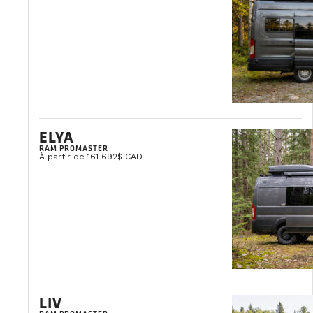
ELYA
RAM PROMASTER
À partir de 161 692$ CAD
Accueil /
Blog
/
Destinations & Itinéraires
/
Article
hourglass_empty
LIV
4 MINUTES