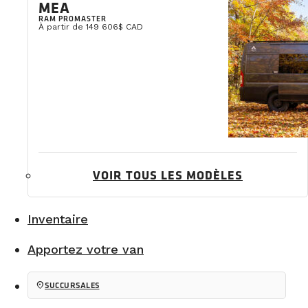
MEA
Le surnom « Bleuets » n’est pas donné pour rien : le
RAM PROMASTER
À partir de 149 606$ CAD
Trajets
Trajet de base
https://goo.gl/maps/JawCz6STFviny1kk8
Trajet long
https://goo.gl/maps/Tw8pkHpsi4sQgGKV6
VOIR TOUS LES MODÈLES
Inventaire
Apportez votre van
location_on
SUCCURSALES