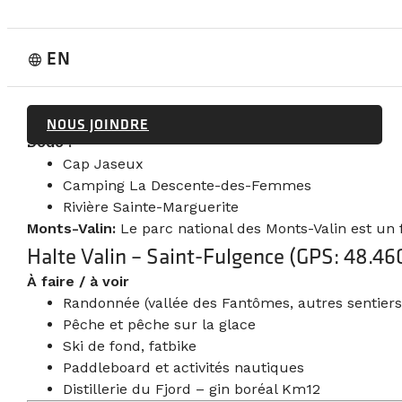
Boutiques d’artisans
Musée de la nature
EN
La Vieille Ferme – bergerie et marché fermier
language
Cap au Leste – randonnée, baignade
Alaskan du Nord – traîneau à chiens (été et hiver
Parc aventures Cap Jaseux – kayak, via ferrata, 
NOUS JOINDRE
Dodo :
Cap Jaseux
Camping La Descente-des-Femmes
Rivière Sainte-Marguerite
Monts-Valin:
Le parc national des Monts-Valin est un f
Halte Valin – Saint-Fulgence (GPS: 48.4
À faire / à voir
Randonnée (vallée des Fantômes, autres sentiers
Pêche et pêche sur la glace
Ski de fond, fatbike
Paddleboard et activités nautiques
Distillerie du Fjord – gin boréal Km12