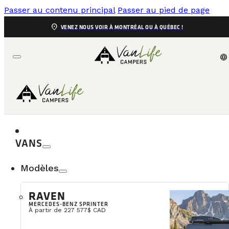
Passer au contenu principal
Passer au pied de page
location_on
VENEZ NOUS VOIR À MONTRÉAL OU À QUÉBEC !
language
VANS
Modèles
Road trip au Sagu
RAVEN
MERCEDES-BENZ SPRINTER
Un guide pratiqu
À partir de 227 577$ CAD