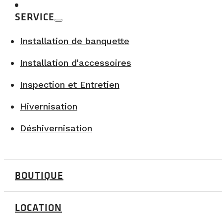
SERVICE
Installation de banquette
Installation d'accessoires
Inspection et Entretien
Hivernisation
Déshivernisation
5. Pas besoin de retourner à l’hôtel entre 
BOUTIQUE
Avec des enfants, les pauses sont essentielles. La va
Tu peux t’arrêter où tu veux et profiter pleinement
LOCATION