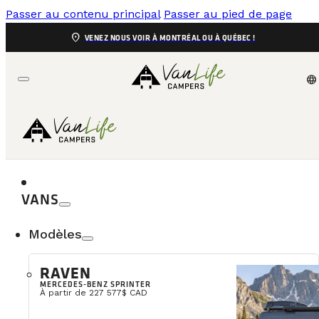
Passer au contenu principal
Passer au pied de page
location_on
VENEZ NOUS VOIR À MONTRÉAL OU À QUÉBEC !
language
VANS
Modèles
Pourquoi la 
RAVEN
MERCEDES-BENZ SPRINTER
Bienvenue dans le monde passionnant de la vanlife en
À partir de 227 577$ CAD
le tout depuis le confort de ta van. Dans cet ar