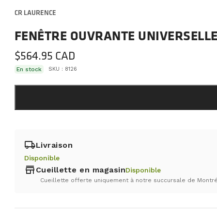
CR LAURENCE
FENÊTRE OUVRANTE UNIVERSELLE
$
564.95
En stock
SKU :
8126
local_shipping
Livraison
Disponible
store
Cueillette en magasin
Disponible
Cueillette offerte uniquement à notre succursale de Montré