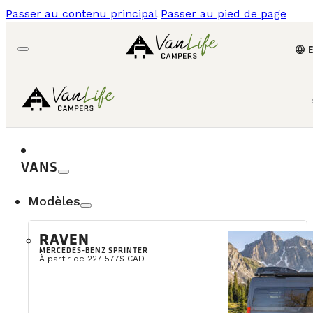
Passer au contenu principal
Passer au pied de page
language
VANS
Modèles
RAVEN
MERCEDES-BENZ SPRINTER
À partir de 227 577$ CAD