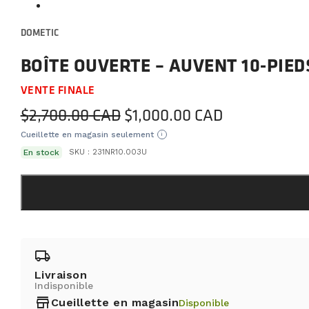
DOMETIC
BOÎTE OUVERTE – AUVENT 10-PIED
VENTE FINALE
Le
Le
$
2,700.00
$
1,000.00
prix
prix
Cueillette en magasin seulement
i
initial
actuel
En stock
SKU :
231NR10.003U
était :
est :
$2,700.00.
$1,000.00.
local_shipping
Livraison
Indisponible
store
Cueillette en magasin
Disponible