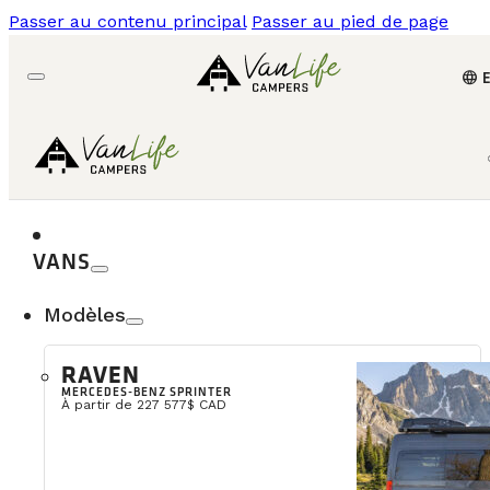
Passer au contenu principal
Passer au pied de page
language
VANS
Modèles
RAVEN
MERCEDES-BENZ SPRINTER
À partir de 227 577$ CAD