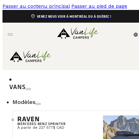
Passer au contenu principal
Passer au pied de page
location_on
VENEZ NOUS VOIR À MONTRÉAL OU À QUÉBEC !
language
VANS
Modèles
Quelle
RAVEN
MERCEDES-BENZ SPRINTER
Le choix des batteries est un élément central dans l
À partir de 227 577$ CAD
concevoir des systèmes cohérents avec la réalité éner