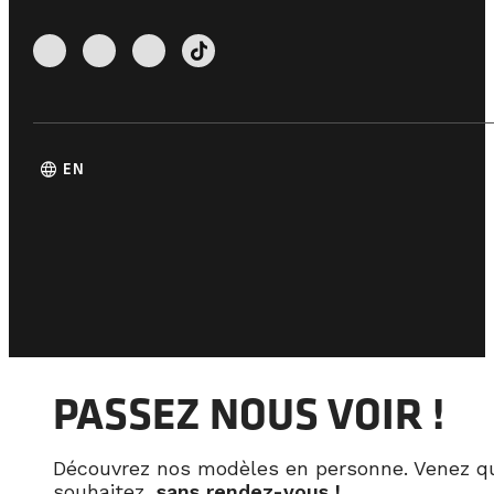
language
EN
PASSEZ NOUS VOIR !
Découvrez nos modèles en personne. Venez q
souhaitez,
sans rendez-vous !