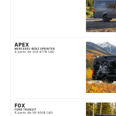
hiver. C’est une question essentielle : pourquoi inve
veut util
Un mauvais choix de batteries entraîne rapidement de
D’où l’importance de comprendre les technologies d
décharger au-delà de 50 %, sous peine de réduire dra
APEX
MERCEDES-BENZ SPRINTER
À partir de 209 877$ CAD
Yvon Milliard
Ambassadeur VanLife Campers
FOX
FORD TRANSIT
À partir de 191 930$ CAD