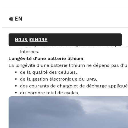
Une batterie lithium ne doit pas être rechargée 
critère à s’assurer avant de commander des batt
Le BMS n’utilise pas l’énergie de la batterie po
EN
language
panneaux solaires, alternateur, chargeur secteu
Les modèles autochauffants, comme les Volthium 
Le BMS bloque la charge tant que la température 
NOUS JOINDRE
Sans système de chauffage interne : la plupart
internes.
Longévité d’une batterie lithium
La longévité d’une batterie lithium ne dépend pas d’
de la qualité des cellules,
de la gestion électronique du BMS,
des courants de charge et de décharge appliqué
du nombre total de cycles.