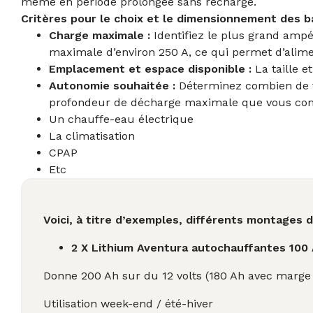
même en période prolongée sans recharge.
Critères pour le choix et le dimensionnement des b
Charge maximale :
Identifiez le plus grand amp
maximale d’environ 250 A, ce qui permet d’alim
Emplacement et espace disponible :
La taille e
Autonomie souhaitée :
Déterminez combien de te
profondeur de décharge maximale que vous compte
Un chauffe-eau électrique
La climatisation
CPAP
Etc
Voici, à titre d’exemples, différents montages d
2 X Lithium Aventura autochauffantes 100
Donne 200 Ah sur du 12 volts (180 Ah avec marg
Utilisation week-end / été-hiver