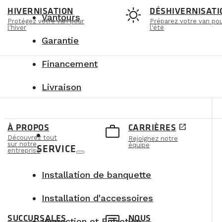
t
sunny
HIVERNISATION
DÉSHIVERNISATI
Vantours
Protégez votre van pour
Préparez votre van po
l'hiver
l'été
Garantie
Financement
Livraison
e
work_outline
À PROPOS
CARRIÈRES
open_in_new
Découvrez tout
Rejoignez notre
sur notre
équipe
SERVICE
entreprise
Installation de banquette
Installation d'accessoires
SUCCURSALES
NOUS
Inspection et Entretien