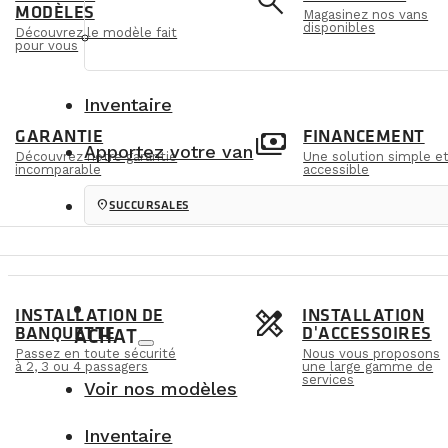
e
search
MODÈLES
Magasinez nos vans
disponibles
Découvrez le modèle fait
pour vous
Inventaire
m
payments
GARANTIE
FINANCEMENT
Apportez votre van
Découvrez notre garantie
Une solution simple e
incomparable
accessible
location_on
SUCCURSALES
s
design_services
INSTALLATION DE
INSTALLATION
BANQUETTE
D'ACCESSOIRES
ACHAT
Passez en toute sécurité
Nous vous proposons
à 2, 3 ou 4 passagers
une large gamme de
services
Voir nos modèles
Inventaire