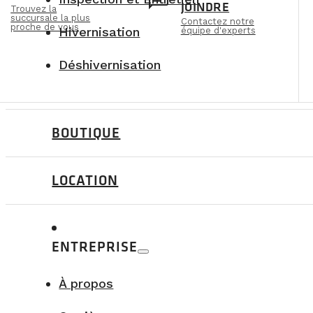
n
chat
JOINDRE
Trouvez la
succursale la plus
Contactez notre
proche de vous
Hivernisation
équipe d'experts
Déshivernisation
BOUTIQUE
LOCATION
ENTREPRISE
À propos