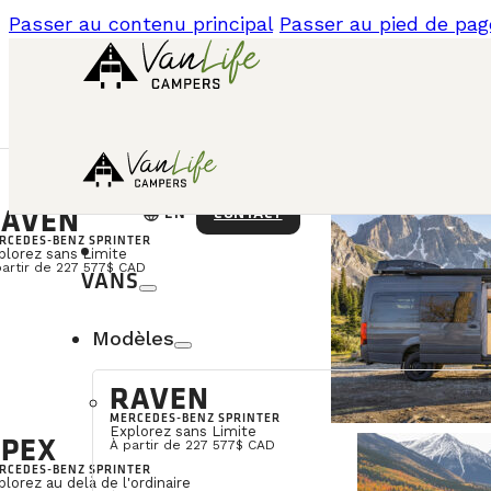
Passer au contenu principal
Passer au pied de pag
AVEN
language
CONTACT
EN
RCEDES-BENZ SPRINTER
plorez sans Limite
partir de 227 577$ CAD
VANS
Modèles
RAVEN
MERCEDES-BENZ SPRINTER
Explorez sans Limite
PEX
À partir de 227 577$ CAD
RCEDES-BENZ SPRINTER
plorez au delà de l'ordinaire