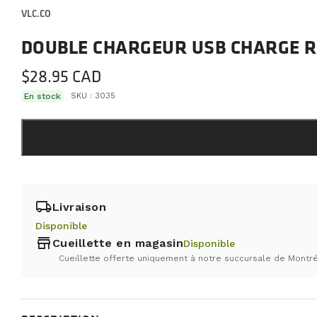
VLC.CO
DOUBLE CHARGEUR USB CHARGE RA
$
28.95
En stock
SKU :
3035
local_shipping
Livraison
Disponible
store
Cueillette en magasin
Disponible
Cueillette offerte uniquement à notre succursale de Montré