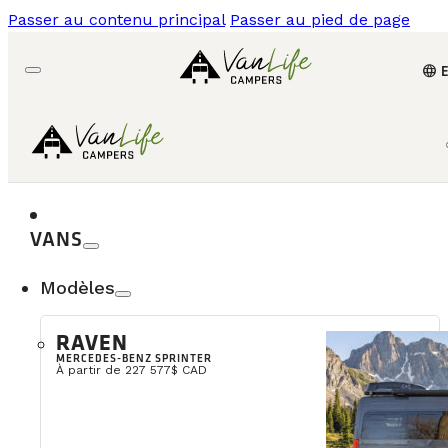
Passer au contenu principal
Passer au pied de page
language
VANS
Modèles
RAVEN
MERCEDES-BENZ SPRINTER
À partir de 227 577$ CAD