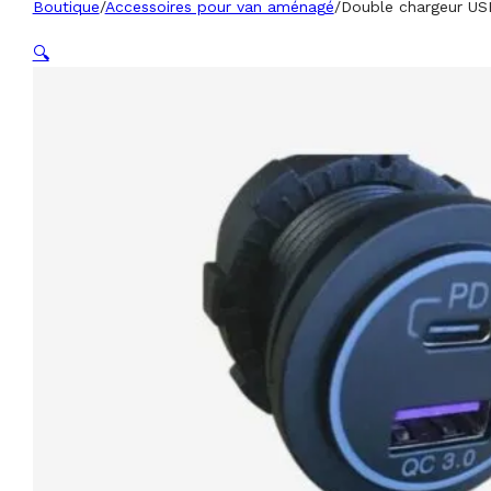
Boutique
/
Accessoires pour van aménagé
/
Double chargeur USB
🔍