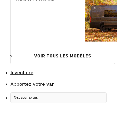
VOIR TOUS LES MODÈLES
Inventaire
Apportez votre van
location_on
SUCCURSALES