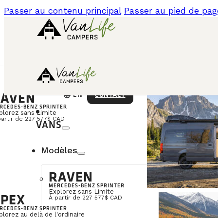
Passer au contenu principal
Passer au pied de pag
AVEN
language
CONTACT
EN
RCEDES-BENZ SPRINTER
plorez sans Limite
partir de 227 577$ CAD
VANS
Modèles
RAVEN
MERCEDES-BENZ SPRINTER
Explorez sans Limite
PEX
À partir de 227 577$ CAD
RCEDES-BENZ SPRINTER
plorez au delà de l'ordinaire