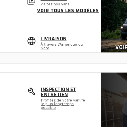
video_library
Visitez nos vans
VOIR TOUS LES MODÈLES
language
LIVRAISON
t
À travers l'Amérique du
VOI
Nord
build
INSPECTION ET
ENTRETIEN
Profitez de votre vanlife
le plus longtemps
possible