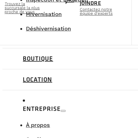
n
chat
JOINDRE
Trouvez la
succursale la plus
Contactez notre
proche de vous
Hivernisation
équipe d'experts
Déshivernisation
BOUTIQUE
LOCATION
ENTREPRISE
À propos