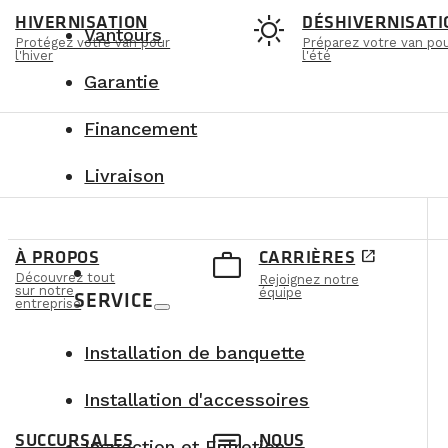
t
sunny
HIVERNISATION
DÉSHIVERNISATI
Vantours
Protégez votre van pour
Préparez votre van po
l'hiver
l'été
Garantie
Financement
Livraison
e
work_outline
À PROPOS
CARRIÈRES
open_in_new
Découvrez tout
Rejoignez notre
sur notre
équipe
SERVICE
entreprise
Installation de banquette
Installation d'accessoires
SUCCURSALES
NOUS
Inspection et Entretien