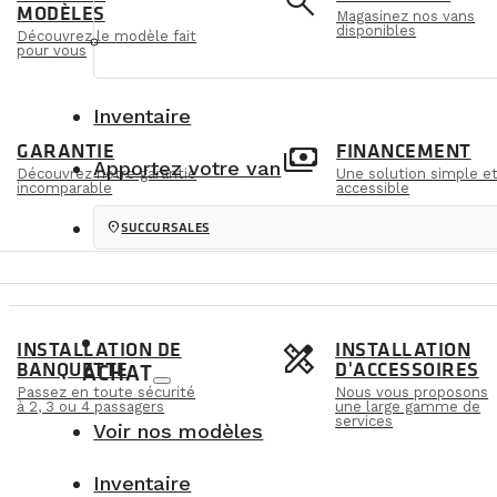
e
search
MODÈLES
Magasinez nos vans
disponibles
Découvrez le modèle fait
pour vous
Inventaire
m
payments
GARANTIE
FINANCEMENT
Apportez votre van
Découvrez notre garantie
Une solution simple e
incomparable
accessible
location_on
SUCCURSALES
s
design_services
INSTALLATION DE
INSTALLATION
BANQUETTE
D'ACCESSOIRES
ACHAT
Passez en toute sécurité
Nous vous proposons
à 2, 3 ou 4 passagers
une large gamme de
services
Voir nos modèles
Inventaire