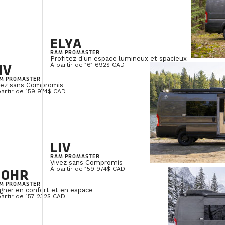
ELYA
RAM PROMASTER
Profitez d'un espace lumineux et spacieux
IV
À partir de 161 692$ CAD
M PROMASTER
vez sans Compromis
partir de 159 974$ CAD
LIV
RAM PROMASTER
Vivez sans Compromis
NOHR
À partir de 159 974$ CAD
M PROMASTER
gner en confort et en espace
partir de 157 232$ CAD