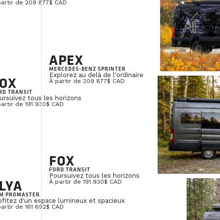
partir de 209 877$ CAD
APEX
MERCEDES-BENZ SPRINTER
Explorez au delà de l'ordinaire
OX
À partir de 209 877$ CAD
RD TRANSIT
ursuivez tous les horizons
partir de 191 930$ CAD
FOX
FORD TRANSIT
Poursuivez tous les horizons
LYA
À partir de 191 930$ CAD
M PROMASTER
ofitez d'un espace lumineux et spacieux
partir de 161 692$ CAD