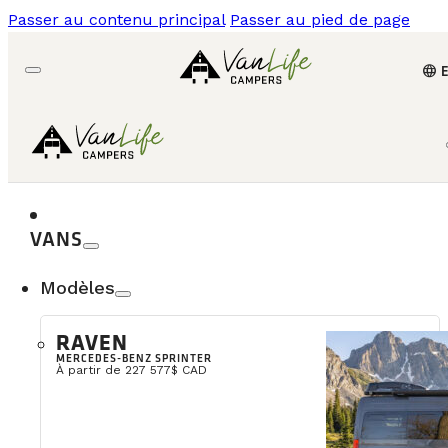
Passer au contenu principal
Passer au pied de page
language
VANS
Modèles
RAVEN
MERCEDES-BENZ SPRINTER
À partir de 227 577$ CAD