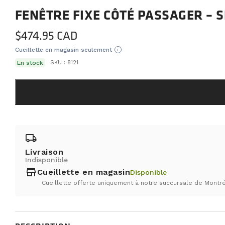
FENÊTRE FIXE CÔTÉ PASSAGER – 
$
474.95
Cueillette en magasin seulement
i
En stock
SKU :
8121
local_shipping
Livraison
Indisponible
store
Cueillette en magasin
Disponible
Cueillette offerte uniquement à notre succursale de Montré