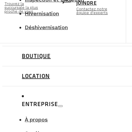
n
chat
JOINDRE
Trouvez la
succursale la plus
Contactez notre
proche de vous
Hivernisation
équipe d'experts
Déshivernisation
BOUTIQUE
LOCATION
ENTREPRISE
À propos