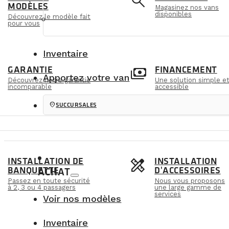
e
search
MODÈLES
Magasinez nos vans
disponibles
Découvrez le modèle fait
pour vous
Inventaire
m
payments
GARANTIE
FINANCEMENT
Apportez votre van
Découvrez notre garantie
Une solution simple e
incomparable
accessible
location_on
SUCCURSALES
s
design_services
INSTALLATION DE
INSTALLATION
BANQUETTE
D'ACCESSOIRES
ACHAT
Passez en toute sécurité
Nous vous proposons
à 2, 3 ou 4 passagers
une large gamme de
services
Voir nos modèles
Inventaire