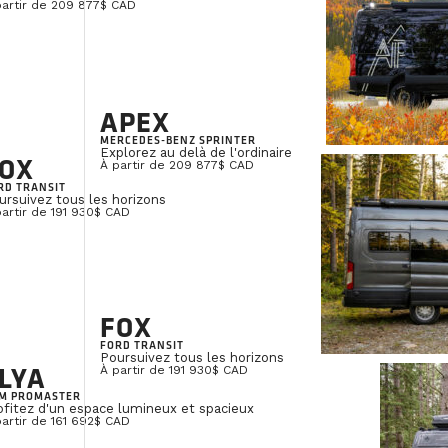
partir de 209 877$ CAD
APEX
MERCEDES-BENZ SPRINTER
Explorez au delà de l'ordinaire
OX
À partir de 209 877$ CAD
RD TRANSIT
ursuivez tous les horizons
partir de 191 930$ CAD
FOX
FORD TRANSIT
Poursuivez tous les horizons
LYA
À partir de 191 930$ CAD
M PROMASTER
ofitez d'un espace lumineux et spacieux
partir de 161 692$ CAD