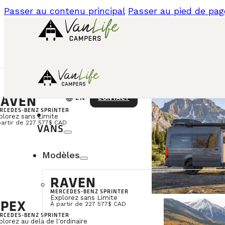
Passer au contenu principal
Passer au pied de pag
AVEN
language
CONTACT
EN
RCEDES-BENZ SPRINTER
plorez sans Limite
partir de 227 577$ CAD
VANS
Modèles
RAVEN
MERCEDES-BENZ SPRINTER
Explorez sans Limite
PEX
À partir de 227 577$ CAD
RCEDES-BENZ SPRINTER
plorez au delà de l'ordinaire