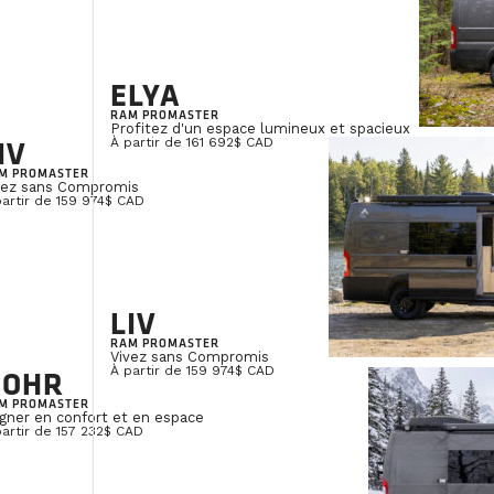
ELYA
RAM PROMASTER
Profitez d'un espace lumineux et spacieux
IV
À partir de 161 692$ CAD
M PROMASTER
vez sans Compromis
partir de 159 974$ CAD
LIV
RAM PROMASTER
Vivez sans Compromis
NOHR
À partir de 159 974$ CAD
M PROMASTER
gner en confort et en espace
partir de 157 232$ CAD