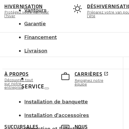
t
sunny
HIVERNISATION
DÉSHIVERNISATI
Vantours
Protégez votre van pour
Préparez votre van po
l'hiver
l'été
Garantie
Financement
Livraison
e
work_outline
À PROPOS
CARRIÈRES
open_in_new
Découvrez tout
Rejoignez notre
sur notre
équipe
SERVICE
entreprise
Installation de banquette
Installation d'accessoires
SUCCURSALES
NOUS
Inspection et Entretien