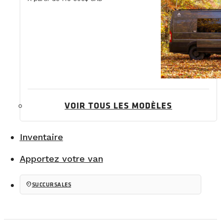
VOIR TOUS LES MODÈLES
Inventaire
Apportez votre van
location_on
SUCCURSALES