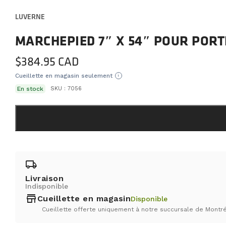
LUVERNE
MARCHEPIED 7″ X 54″ POUR POR
$
384.95
Cueillette en magasin seulement
i
En stock
SKU :
7056
local_shipping
Livraison
Indisponible
store
Cueillette en magasin
Disponible
Cueillette offerte uniquement à notre succursale de Montré