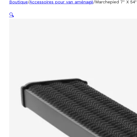
Boutique
/
Accessoires pour van aménagé
/
Marchepied 7" X 54"
🔍