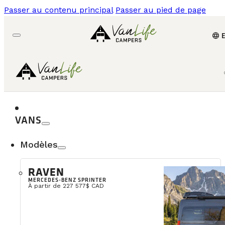
Passer au contenu principal
Passer au pied de page
language
VANS
Modèles
RAVEN
MERCEDES-BENZ SPRINTER
À partir de 227 577$ CAD