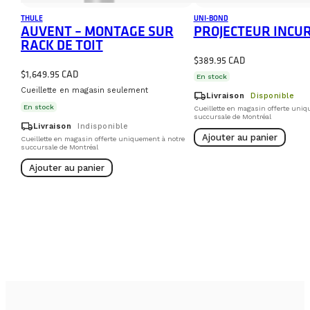
THULE
UNI-BOND
AUVENT – MONTAGE SUR
PROJECTEUR INCUR
RACK DE TOIT
$
389.95
$
1,649.95
En stock
Cueillette en magasin seulement
local_shipping
Livraison
Disponible
En stock
Cueillette en magasin offerte uniq
succursale de Montréal
local_shipping
Livraison
Indisponible
Ajouter au panier
Cueillette en magasin offerte uniquement à notre
succursale de Montréal
Ajouter au panier