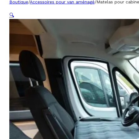
Boutique
/
Accessoires pour van aménagé
/
Matelas pour cabine
🔍