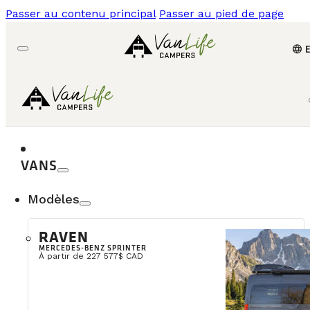
Passer au contenu principal
Passer au pied de page
language
VANS
Modèles
RAVEN
MERCEDES-BENZ SPRINTER
À partir de 227 577$ CAD