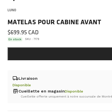
LUNO
MATELAS POUR CABINE AVANT
$
699.95
En stock
SKU :
7179
local_shipping
Livraison
Disponible
store
Cueillette en magasin
Disponible
Cueillette offerte uniquement à notre succursale de Montré