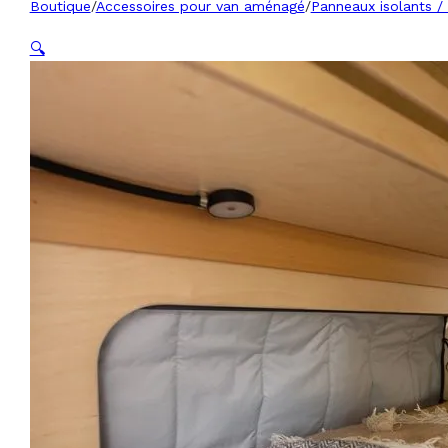
Boutique
/
Accessoires pour van aménagé
/
Panneaux isolants / 
🔍