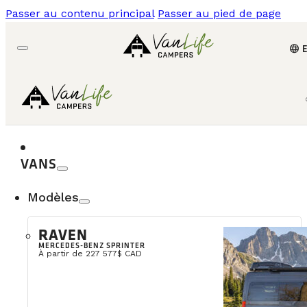
Passer au contenu principal
Passer au pied de page
language
VANS
Modèles
RAVEN
MERCEDES-BENZ SPRINTER
À partir de 227 577$ CAD