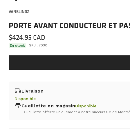
VANBLINDZ
PORTE AVANT CONDUCTEUR ET PA
$
424.95
En stock
SKU :
7030
local_shipping
Livraison
Disponible
store
Cueillette en magasin
Disponible
Cueillette offerte uniquement à notre succursale de Montré