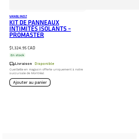
VANBLINDZ
KIT DE PANNEAUX
INTIMITÉS ISOLANTS –
PROMASTER
$
1,324.95
En stock
local_shipping
Livraison
Disponible
Cueillette en magasin offerte uniquement à notre
succursale de Montréal
Ajouter au panier