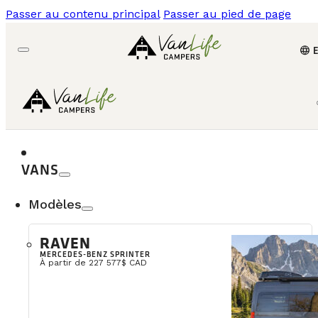
Passer au contenu principal
Passer au pied de page
language
VANS
Modèles
RAVEN
MERCEDES-BENZ SPRINTER
À partir de 227 577$ CAD