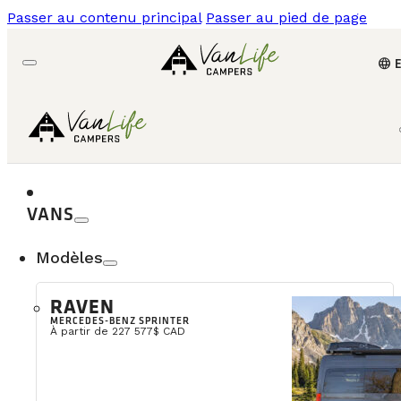
Passer au contenu principal
Passer au pied de page
language
VANS
Modèles
RAVEN
MERCEDES-BENZ SPRINTER
À partir de 227 577$ CAD