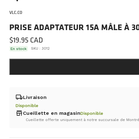
VLC.CO
PRISE ADAPTATEUR 15A MÂLE À 3
$
19.95
En stock
SKU :
3012
local_shipping
Livraison
Disponible
store
Cueillette en magasin
Disponible
Cueillette offerte uniquement à notre succursale de Montré