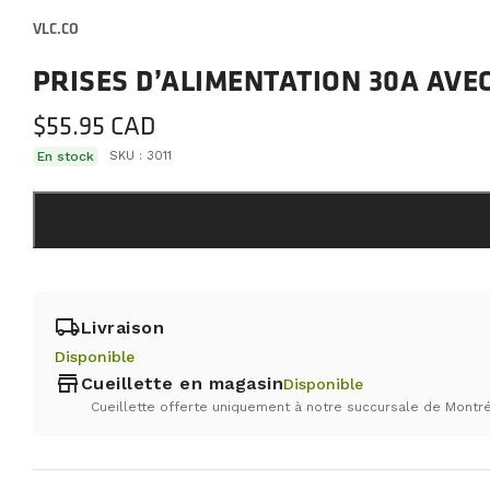
VLC.CO
PRISES D’ALIMENTATION 30A AVE
$
55.95
En stock
SKU :
3011
local_shipping
Livraison
Disponible
store
Cueillette en magasin
Disponible
Cueillette offerte uniquement à notre succursale de Montré