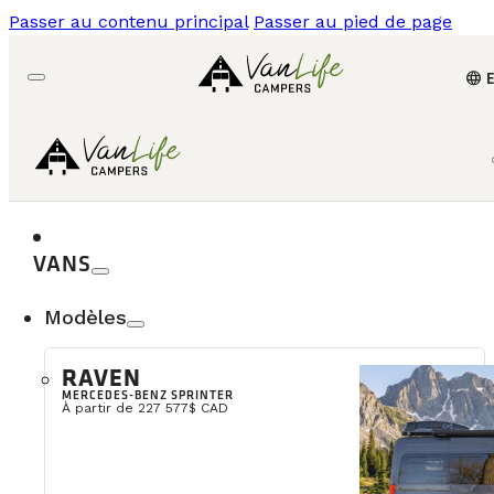
Passer au contenu principal
Passer au pied de page
language
VANS
Modèles
RAVEN
MERCEDES-BENZ SPRINTER
À partir de 227 577$ CAD