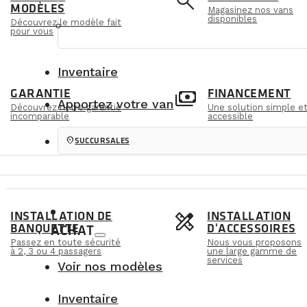
e
search
MODÈLES
Magasinez nos vans
disponibles
Découvrez le modèle fait
pour vous
Inventaire
m
payments
GARANTIE
FINANCEMENT
Apportez votre van
Découvrez notre garantie
Une solution simple e
incomparable
accessible
location_on
SUCCURSALES
s
design_services
INSTALLATION DE
INSTALLATION
BANQUETTE
D'ACCESSOIRES
ACHAT
Passez en toute sécurité
Nous vous proposons
à 2, 3 ou 4 passagers
une large gamme de
services
Voir nos modèles
Inventaire