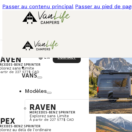
Passer au contenu principal
Passer au pied de pag
AVEN
language
CONTACT
EN
RCEDES-BENZ SPRINTER
plorez sans Limite
partir de 227 577$ CAD
VANS
Modèles
RAVEN
MERCEDES-BENZ SPRINTER
Explorez sans Limite
PEX
À partir de 227 577$ CAD
RCEDES-BENZ SPRINTER
plorez au delà de l'ordinaire