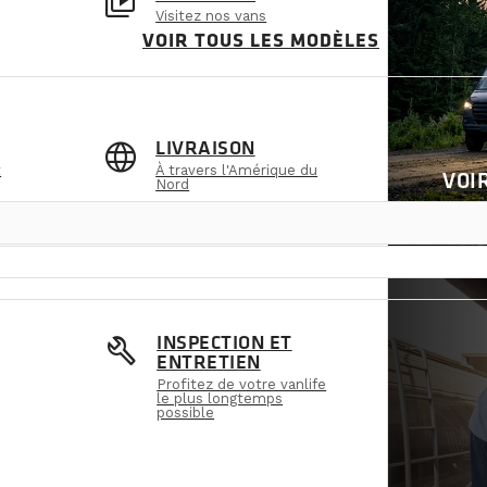
video_library
Visitez nos vans
VOIR TOUS LES MODÈLES
language
LIVRAISON
t
À travers l'Amérique du
VOI
Nord
build
INSPECTION ET
ENTRETIEN
Profitez de votre vanlife
le plus longtemps
possible