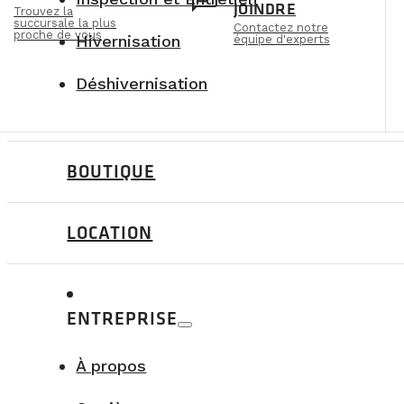
n
chat
JOINDRE
Trouvez la
succursale la plus
Contactez notre
proche de vous
Hivernisation
équipe d'experts
Déshivernisation
BOUTIQUE
LOCATION
ENTREPRISE
À propos