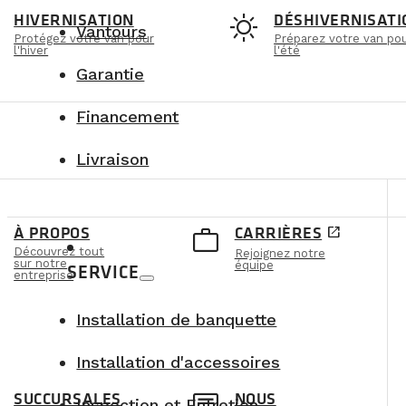
t
sunny
HIVERNISATION
DÉSHIVERNISATI
Vantours
Protégez votre van pour
Préparez votre van po
l'hiver
l'été
Garantie
Financement
Livraison
e
work_outline
À PROPOS
CARRIÈRES
open_in_new
Découvrez tout
Rejoignez notre
sur notre
équipe
SERVICE
entreprise
Installation de banquette
Installation d'accessoires
SUCCURSALES
NOUS
Inspection et Entretien