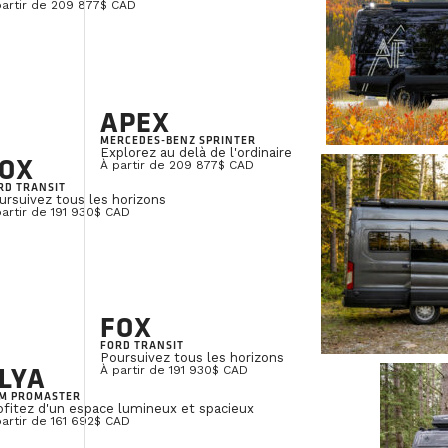
partir de 209 877$ CAD
APEX
MERCEDES-BENZ SPRINTER
Explorez au delà de l'ordinaire
OX
À partir de 209 877$ CAD
RD TRANSIT
ursuivez tous les horizons
partir de 191 930$ CAD
FOX
FORD TRANSIT
Poursuivez tous les horizons
LYA
À partir de 191 930$ CAD
M PROMASTER
ofitez d'un espace lumineux et spacieux
partir de 161 692$ CAD