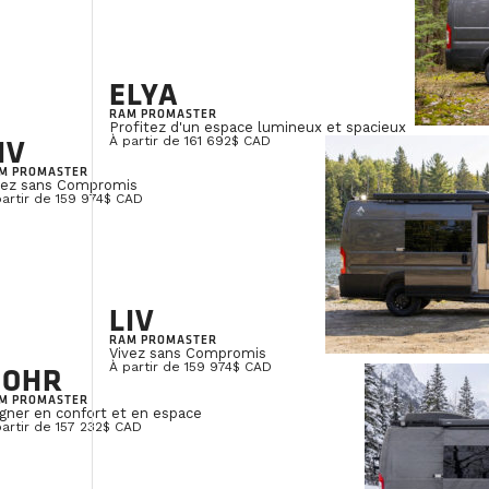
ELYA
RAM PROMASTER
Profitez d'un espace lumineux et spacieux
IV
À partir de 161 692$ CAD
M PROMASTER
vez sans Compromis
partir de 159 974$ CAD
LIV
RAM PROMASTER
Vivez sans Compromis
NOHR
À partir de 159 974$ CAD
M PROMASTER
gner en confort et en espace
partir de 157 232$ CAD