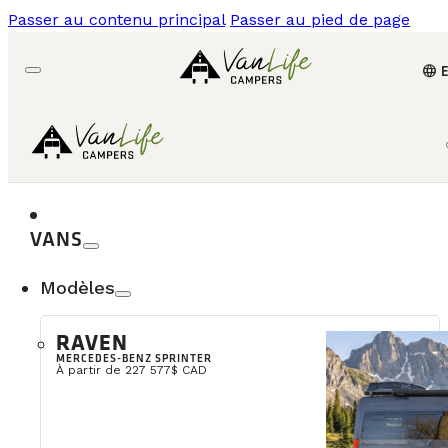
Passer au contenu principal
Passer au pied de page
language
VANS
Modèles
RAVEN
MERCEDES-BENZ SPRINTER
À partir de 227 577$ CAD