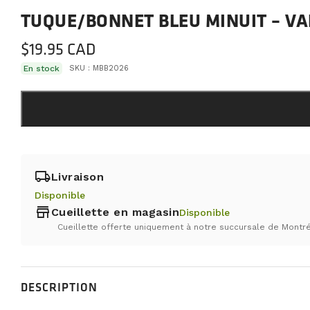
TUQUE/BONNET BLEU MINUIT – V
$
19.95
En stock
SKU :
MBB2026
local_shipping
Livraison
Disponible
store
Cueillette en magasin
Disponible
Cueillette offerte uniquement à notre succursale de Montré
DESCRIPTION