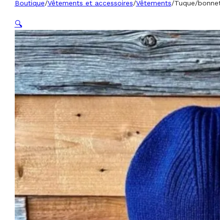
Boutique
/
Vêtements et accessoires
/
Vêtements
/
Tuque/bonnet
🔍