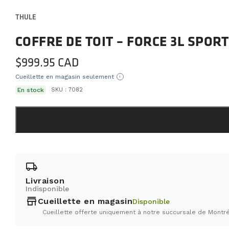
THULE
COFFRE DE TOIT – FORCE 3L SPORT
$
999.95
Cueillette en magasin seulement
i
En stock
SKU :
7082
local_shipping
Livraison
Indisponible
store
Cueillette en magasin
Disponible
Cueillette offerte uniquement à notre succursale de Montré