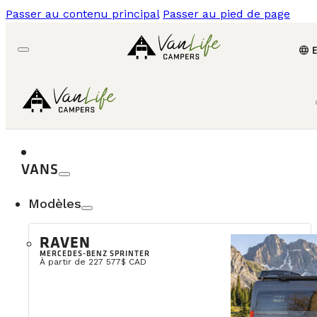
Passer au contenu principal
Passer au pied de page
language
VANS
Modèles
RAVEN
MERCEDES-BENZ SPRINTER
À partir de 227 577$ CAD