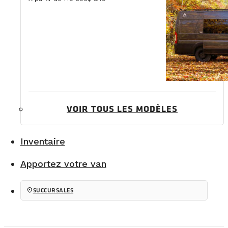
VOIR TOUS LES MODÈLES
Inventaire
Apportez votre van
location_on
SUCCURSALES