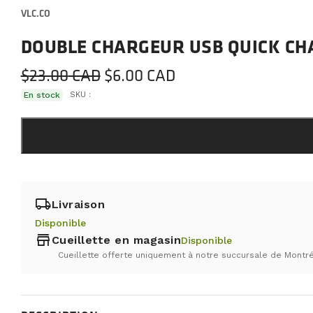
VLC.CO
DOUBLE CHARGEUR USB QUICK CH
Le
Le
$
23.00
$
6.00
prix
prix
En stock
SKU :
initial
actuel
était :
est :
$23.00.
$6.00.
local_shipping
Livraison
Disponible
store
Cueillette en magasin
Disponible
Cueillette offerte uniquement à notre succursale de Montré