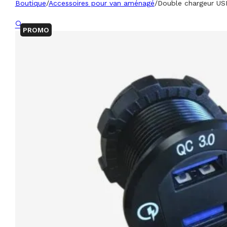
Boutique
/
Accessoires pour van aménagé
/
Double chargeur US
🔍
PROMO