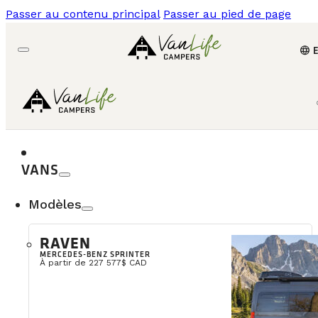
Passer au contenu principal
Passer au pied de page
language
VANS
Modèles
RAVEN
MERCEDES-BENZ SPRINTER
À partir de 227 577$ CAD