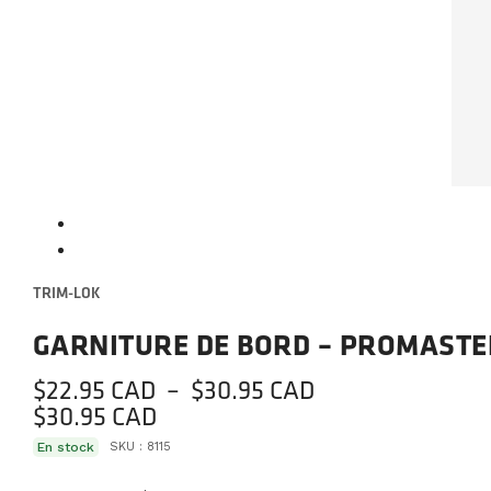
TRIM-LOK
GARNITURE DE BORD – PROMASTE
Plage
$
22.95
–
$
30.95
de
$
30.95
prix :
En stock
SKU :
8115
$22.95