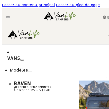
Passer au contenu principal
Passer au pied de page
language
VANS
Modèles
RAVEN
MERCEDES-BENZ SPRINTER
À partir de 227 577$ CAD