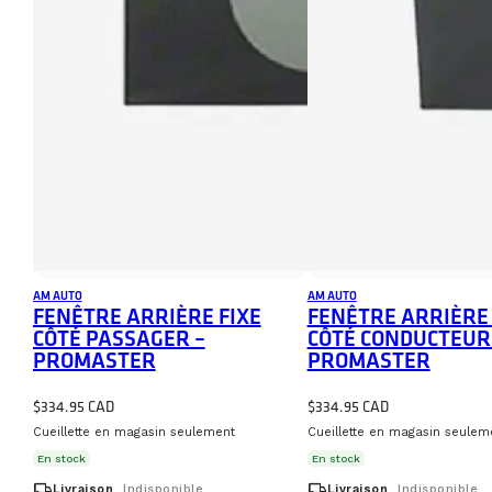
AM AUTO
AM AUTO
FENÊTRE ARRIÈRE FIXE
FENÊTRE ARRIÈRE 
CÔTÉ PASSAGER –
CÔTÉ CONDUCTEUR
PROMASTER
PROMASTER
$
334.95
$
334.95
Cueillette en magasin seulement
Cueillette en magasin seulem
En stock
En stock
local_shipping
local_shipping
Livraison
Indisponible
Livraison
Indisponible