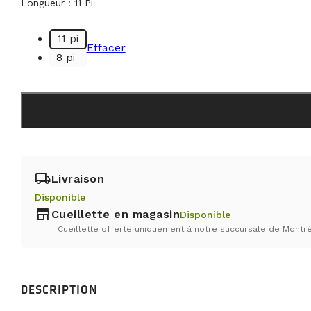
à
Longueur : 11 Pi
$30.95
11 pi
Effacer
8 pi
local_shipping
Livraison
Disponible
store
Cueillette en magasin
Disponible
Cueillette offerte uniquement à notre succursale de Montré
DESCRIPTION