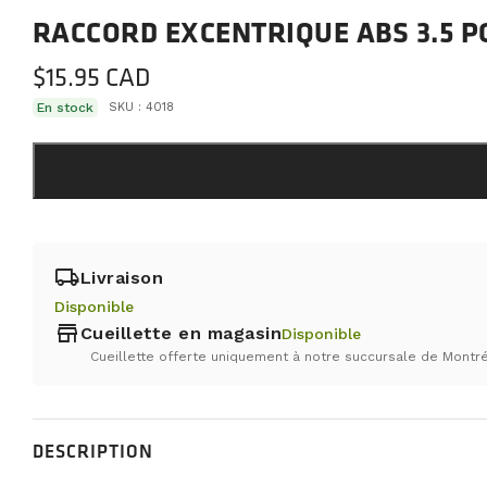
RACCORD EXCENTRIQUE ABS 3.5 PO
$
15.95
En stock
SKU :
4018
local_shipping
Livraison
Disponible
store
Cueillette en magasin
Disponible
Cueillette offerte uniquement à notre succursale de Montré
DESCRIPTION