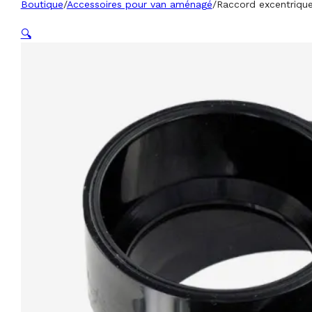
Boutique
/
Accessoires pour van aménagé
/
Raccord excentrique
🔍