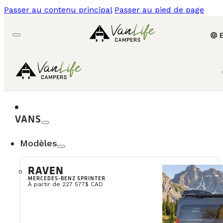
Passer au contenu principal
Passer au pied de page
language
VANS
Modèles
RAVEN
MERCEDES-BENZ SPRINTER
À partir de 227 577$ CAD