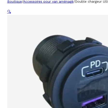
Boutique
/
Accessoires pour van aménagé
/
Double chargeur USB
🔍