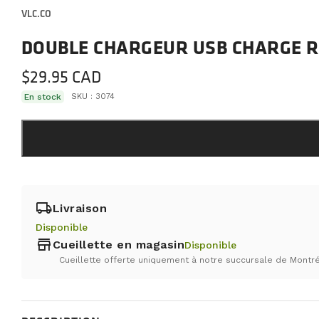
VLC.CO
DOUBLE CHARGEUR USB CHARGE RA
$
29.95
En stock
SKU :
3074
local_shipping
Livraison
Disponible
store
Cueillette en magasin
Disponible
Cueillette offerte uniquement à notre succursale de Montré