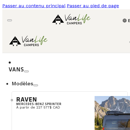
Passer au contenu principal
Passer au pied de page
language
VANS
Modèles
RAVEN
MERCEDES-BENZ SPRINTER
À partir de 227 577$ CAD