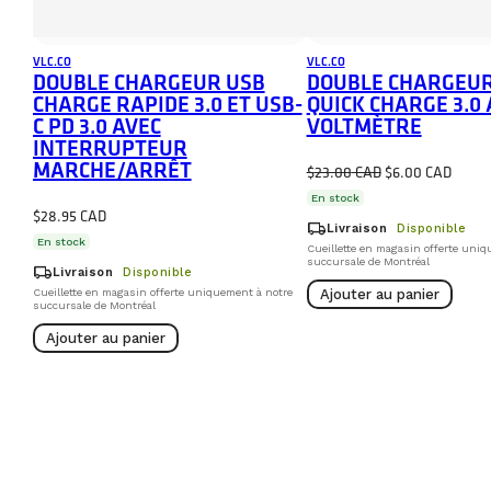
VLC.CO
VLC.CO
DOUBLE CHARGEUR USB
DOUBLE CHARGEUR
CHARGE RAPIDE 3.0 ET USB-
QUICK CHARGE 3.0 
C PD 3.0 AVEC
VOLTMÈTRE
INTERRUPTEUR
MARCHE/ARRÊT
Le
Le
$
23.00
$
6.00
prix
prix
En stock
$
28.95
initial
actuel
local_shipping
Livraison
Disponible
En stock
était :
est :
Cueillette en magasin offerte uniq
succursale de Montréal
local_shipping
Livraison
Disponible
$23.00.
$6.00
Cueillette en magasin offerte uniquement à notre
Ajouter au panier
succursale de Montréal
Ajouter au panier