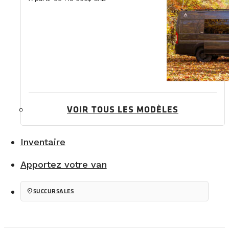
VOIR TOUS LES MODÈLES
Inventaire
Apportez votre van
location_on
SUCCURSALES